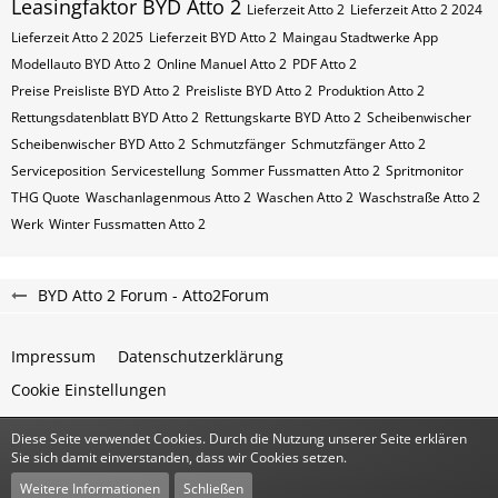
Leasingfaktor BYD Atto 2
Lieferzeit Atto 2
Lieferzeit Atto 2 2024
Lieferzeit Atto 2 2025
Lieferzeit BYD Atto 2
Maingau Stadtwerke App
Modellauto BYD Atto 2
Online Manuel Atto 2
PDF Atto 2
Preise Preisliste BYD Atto 2
Preisliste BYD Atto 2
Produktion Atto 2
Rettungsdatenblatt BYD Atto 2
Rettungskarte BYD Atto 2
Scheibenwischer
Scheibenwischer BYD​ Atto 2
Schmutzfänger
Schmutzfänger Atto 2
Serviceposition
Servicestellung
Sommer Fussmatten Atto 2
Spritmonitor
THG Quote
Waschanlagenmous Atto 2
Waschen Atto 2
Waschstraße Atto 2
Werk
Winter Fussmatten Atto 2
BYD Atto 2 Forum - Atto2Forum
Impressum
Datenschutzerklärung
Cookie Einstellungen
Diese Seite verwendet Cookies. Durch die Nutzung unserer Seite erklären
Community-Software:
WoltLab Suite™
Sie sich damit einverstanden, dass wir Cookies setzen.
Stil:
Classic
von
cls-design
Weitere Informationen
Schließen