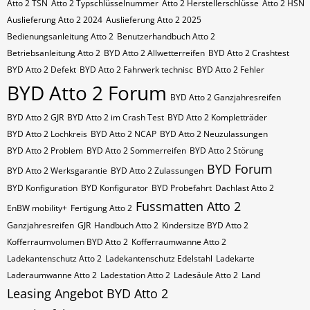
Atto 2​​​​ TSN
Atto 2​​​​ Typschlüsselnummer
Atto 2​​​​​ Herstellerschlüsse
Atto 2​​​​​ HSN
Auslieferung Atto 2 2024
Auslieferung Atto 2 2025
Bedienungsanleitung Atto 2
Benutzerhandbuch Atto 2
Betriebsanleitung Atto 2
BYD Atto 2 Allwetterreifen
BYD Atto 2 Crashtest
BYD Atto 2 Defekt
BYD Atto 2 Fahrwerk technisc
BYD Atto 2 Fehler
BYD Atto 2 Forum
BYD Atto 2 Ganzjahresreifen
BYD Atto 2 GJR
BYD Atto 2 im Crash Test
BYD Atto 2 Kompletträder
BYD Atto 2 Lochkreis
BYD Atto 2 NCAP
BYD Atto 2 Neuzulassungen
BYD Atto 2 Problem
BYD Atto 2 Sommerreifen
BYD Atto 2 Störung
BYD Forum
BYD Atto 2 Werksgarantie
BYD Atto 2 Zulassungen
BYD Konfiguration
BYD Konfigurator
BYD Probefahrt
Dachlast Atto 2
Fussmatten Atto 2
EnBW mobility+
Fertigung Atto 2
Ganzjahresreifen
GJR
Handbuch Atto 2
Kindersitze BYD Atto 2
Kofferraumvolumen BYD Atto 2
Kofferraumwanne Atto 2
Ladekantenschutz Atto 2
Ladekantenschutz Edelstahl
Ladekarte
Laderaumwanne Atto 2
Ladestation Atto 2
Ladesäule Atto 2
Land
Leasing Angebot BYD Atto 2