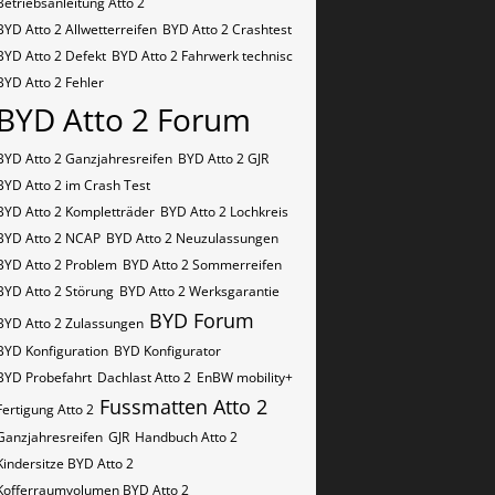
Betriebsanleitung Atto 2
BYD Atto 2 Allwetterreifen
BYD Atto 2 Crashtest
BYD Atto 2 Defekt
BYD Atto 2 Fahrwerk technisc
BYD Atto 2 Fehler
BYD Atto 2 Forum
BYD Atto 2 Ganzjahresreifen
BYD Atto 2 GJR
BYD Atto 2 im Crash Test
BYD Atto 2 Kompletträder
BYD Atto 2 Lochkreis
BYD Atto 2 NCAP
BYD Atto 2 Neuzulassungen
BYD Atto 2 Problem
BYD Atto 2 Sommerreifen
BYD Atto 2 Störung
BYD Atto 2 Werksgarantie
BYD Forum
BYD Atto 2 Zulassungen
BYD Konfiguration
BYD Konfigurator
BYD Probefahrt
Dachlast Atto 2
EnBW mobility+
Fussmatten Atto 2
Fertigung Atto 2
Ganzjahresreifen
GJR
Handbuch Atto 2
Kindersitze BYD Atto 2
Kofferraumvolumen BYD Atto 2