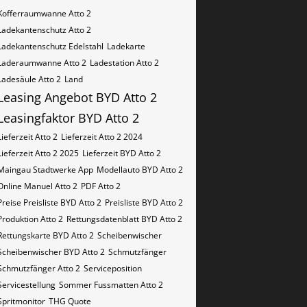
Kofferraumwanne Atto 2
Ladekantenschutz Atto 2
Ladekantenschutz Edelstahl
Ladekarte
Laderaumwanne Atto 2
Ladestation Atto 2
Ladesäule Atto 2
Land
Leasing Angebot BYD Atto 2
Leasingfaktor BYD Atto 2
Lieferzeit Atto 2
Lieferzeit Atto 2 2024
Lieferzeit Atto 2 2025
Lieferzeit BYD Atto 2
Maingau Stadtwerke App
Modellauto BYD Atto 2
Online Manuel Atto 2
PDF Atto 2
Preise Preisliste BYD Atto 2
Preisliste BYD Atto 2
Produktion Atto 2
Rettungsdatenblatt BYD Atto 2
Rettungskarte BYD Atto 2
Scheibenwischer
Scheibenwischer BYD​ Atto 2
Schmutzfänger
Schmutzfänger Atto 2
Serviceposition
Servicestellung
Sommer Fussmatten Atto 2
Spritmonitor
THG Quote