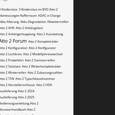
3 Kindersitze
3 Kindersitze im BYD Atto 2
Abmessungen Kofferraum
ADAC e-Charge
Akku Alterung
Akku Degradation
Allwetterreifen
Atto 2 AHK
Atto 2 Anhängelast
Atto 2 Anhängerkupplung
Atto 2 Ausstattung
Atto 2 Forum
Atto 2 Kompletträder
Atto 2 Konfiguration
Atto 2 Konfigurator
Atto 2 Lochkreis
Atto 2 Modelljahreswechsel
Atto 2 Probefahrt
Atto 2 Sommerreifen
Atto 2 Stützlast
Atto 2 Winterkompletträder
Atto 2 Winterreifen
Atto 2 Zulassungszahlen
Atto 2​​​​ TSN
Atto 2​​​​ Typschlüsselnummer
Atto 2​​​​​ Herstellerschlüsse
Atto 2​​​​​ HSN
Auslieferung Atto 2 2024
Auslieferung Atto 2 2025
Bedienungsanleitung Atto 2
Benutzerhandbuch Atto 2