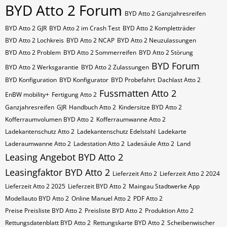
BYD Atto 2 Forum
BYD Atto 2 Ganzjahresreifen
BYD Atto 2 GJR
BYD Atto 2 im Crash Test
BYD Atto 2 Kompletträder
BYD Atto 2 Lochkreis
BYD Atto 2 NCAP
BYD Atto 2 Neuzulassungen
BYD Atto 2 Problem
BYD Atto 2 Sommerreifen
BYD Atto 2 Störung
BYD Forum
BYD Atto 2 Werksgarantie
BYD Atto 2 Zulassungen
BYD Konfiguration
BYD Konfigurator
BYD Probefahrt
Dachlast Atto 2
Fussmatten Atto 2
EnBW mobility+
Fertigung Atto 2
Ganzjahresreifen
GJR
Handbuch Atto 2
Kindersitze BYD Atto 2
Kofferraumvolumen BYD Atto 2
Kofferraumwanne Atto 2
Ladekantenschutz Atto 2
Ladekantenschutz Edelstahl
Ladekarte
Laderaumwanne Atto 2
Ladestation Atto 2
Ladesäule Atto 2
Land
Leasing Angebot BYD Atto 2
Leasingfaktor BYD Atto 2
Lieferzeit Atto 2
Lieferzeit Atto 2 2024
Lieferzeit Atto 2 2025
Lieferzeit BYD Atto 2
Maingau Stadtwerke App
Modellauto BYD Atto 2
Online Manuel Atto 2
PDF Atto 2
Preise Preisliste BYD Atto 2
Preisliste BYD Atto 2
Produktion Atto 2
Rettungsdatenblatt BYD Atto 2
Rettungskarte BYD Atto 2
Scheibenwischer