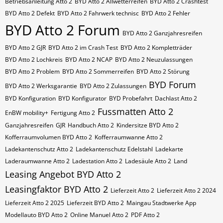
Betriebsanleitung Atto 2
BYD Atto 2 Allwetterreifen
BYD Atto 2 Crashtest
BYD Atto 2 Defekt
BYD Atto 2 Fahrwerk technisc
BYD Atto 2 Fehler
BYD Atto 2 Forum
BYD Atto 2 Ganzjahresreifen
BYD Atto 2 GJR
BYD Atto 2 im Crash Test
BYD Atto 2 Kompletträder
BYD Atto 2 Lochkreis
BYD Atto 2 NCAP
BYD Atto 2 Neuzulassungen
BYD Atto 2 Problem
BYD Atto 2 Sommerreifen
BYD Atto 2 Störung
BYD Forum
BYD Atto 2 Werksgarantie
BYD Atto 2 Zulassungen
BYD Konfiguration
BYD Konfigurator
BYD Probefahrt
Dachlast Atto 2
Fussmatten Atto 2
EnBW mobility+
Fertigung Atto 2
Ganzjahresreifen
GJR
Handbuch Atto 2
Kindersitze BYD Atto 2
Kofferraumvolumen BYD Atto 2
Kofferraumwanne Atto 2
Ladekantenschutz Atto 2
Ladekantenschutz Edelstahl
Ladekarte
Laderaumwanne Atto 2
Ladestation Atto 2
Ladesäule Atto 2
Land
Leasing Angebot BYD Atto 2
Leasingfaktor BYD Atto 2
Lieferzeit Atto 2
Lieferzeit Atto 2 2024
Lieferzeit Atto 2 2025
Lieferzeit BYD Atto 2
Maingau Stadtwerke App
Modellauto BYD Atto 2
Online Manuel Atto 2
PDF Atto 2