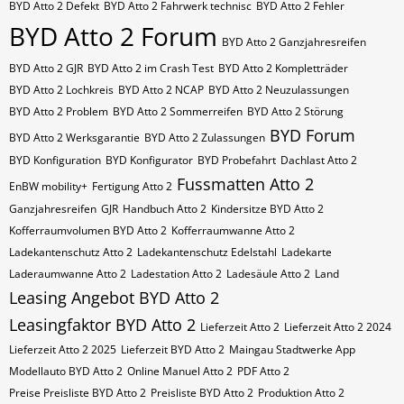
BYD Atto 2 Defekt
BYD Atto 2 Fahrwerk technisc
BYD Atto 2 Fehler
BYD Atto 2 Forum
BYD Atto 2 Ganzjahresreifen
BYD Atto 2 GJR
BYD Atto 2 im Crash Test
BYD Atto 2 Kompletträder
BYD Atto 2 Lochkreis
BYD Atto 2 NCAP
BYD Atto 2 Neuzulassungen
BYD Atto 2 Problem
BYD Atto 2 Sommerreifen
BYD Atto 2 Störung
BYD Forum
BYD Atto 2 Werksgarantie
BYD Atto 2 Zulassungen
BYD Konfiguration
BYD Konfigurator
BYD Probefahrt
Dachlast Atto 2
Fussmatten Atto 2
EnBW mobility+
Fertigung Atto 2
Ganzjahresreifen
GJR
Handbuch Atto 2
Kindersitze BYD Atto 2
Kofferraumvolumen BYD Atto 2
Kofferraumwanne Atto 2
Ladekantenschutz Atto 2
Ladekantenschutz Edelstahl
Ladekarte
Laderaumwanne Atto 2
Ladestation Atto 2
Ladesäule Atto 2
Land
Leasing Angebot BYD Atto 2
Leasingfaktor BYD Atto 2
Lieferzeit Atto 2
Lieferzeit Atto 2 2024
Lieferzeit Atto 2 2025
Lieferzeit BYD Atto 2
Maingau Stadtwerke App
Modellauto BYD Atto 2
Online Manuel Atto 2
PDF Atto 2
Preise Preisliste BYD Atto 2
Preisliste BYD Atto 2
Produktion Atto 2