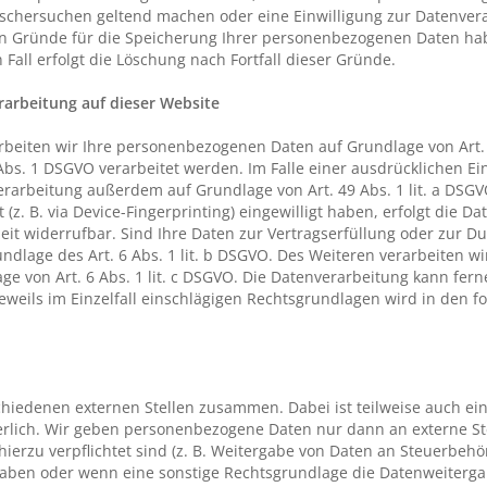
Löschersuchen geltend machen oder eine Einwilligung zur Datenver
gen Gründe für die Speicherung Ihrer personenbezogenen Daten habe
Fall erfolgt die Löschung nach Fortfall dieser Gründe.
arbeitung auf dieser Website
rbeiten wir Ihre personenbezogenen Daten auf Grundlage von Art. 6
Abs. 1 DSGVO verarbeitet werden. Im Falle einer ausdrücklichen Ei
rarbeitung außerdem auf Grundlage von Art. 49 Abs. 1 lit. a DSGV
 (z. B. via Device-Fingerprinting) eingewilligt haben, erfolgt die D
zeit widerrufbar. Sind Ihre Daten zur Vertragserfüllung oder zur D
dlage des Art. 6 Abs. 1 lit. b DSGVO. Des Weiteren verarbeiten wir
lage von Art. 6 Abs. 1 lit. c DSGVO. Die Datenverarbeitung kann fe
e jeweils im Einzelfall einschlägigen Rechtsgrundlagen wird in den 
chiedenen externen Stellen zusammen. Dabei ist teilweise auch ei
erlich. Wir geben personenbezogene Daten nur dann an externe St
h hierzu verpflichtet sind (z. B. Weitergabe von Daten an Steuerbeh
e haben oder wenn eine sonstige Rechtsgrundlage die Datenweiterga