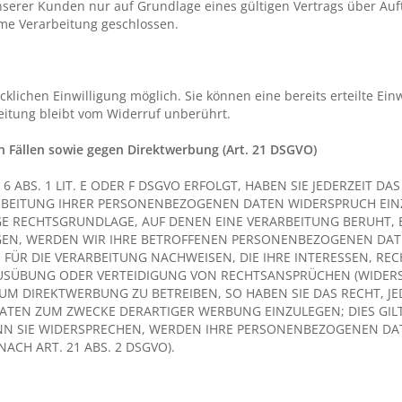
erer Kunden nur auf Grundlage eines gültigen Vertrags über Auftr
me Verarbeitung geschlossen.
lichen Einwilligung möglich. Sie können eine bereits erteilte Einw
eitung bleibt vom Widerruf unberührt.
 Fällen sowie gegen Direktwerbung (Art. 21 DSGVO)
BS. 1 LIT. E ODER F DSGVO ERFOLGT, HABEN SIE JEDERZEIT DAS
RBEITUNG IHRER PERSONENBEZOGENEN DATEN WIDERSPRUCH EINZU
IGE RECHTSGRUNDLAGE, AUF DENEN EINE VERARBEITUNG BERUHT,
EN, WERDEN WIR IHRE BETROFFENEN PERSONENBEZOGENEN DATEN
R DIE VERARBEITUNG NACHWEISEN, DIE IHRE INTERESSEN, REC
SÜBUNG ODER VERTEIDIGUNG VON RECHTSANSPRÜCHEN (WIDERSPR
M DIREKTWERBUNG ZU BETREIBEN, SO HABEN SIE DAS RECHT, JE
TEN ZUM ZWECKE DERARTIGER WERBUNG EINZULEGEN; DIES GILT 
NN SIE WIDERSPRECHEN, WERDEN IHRE PERSONENBEZOGENEN DA
CH ART. 21 ABS. 2 DSGVO).