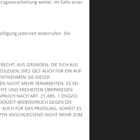
agsverarbeitung weiter. Im Falle einer
illigung jederzeit widerrufen. Die
 RECHT, AUS GRÜNDEN, DIE SICH AUS
LEGEN; DIES GILT AUCH FÜR EIN AUF
 ENTNEHMEN SIE DIESER
 NICHT MEHR VERARBEITEN, ES SEI
HTE UND FREIHEITEN ÜBERWIEGEN
UCH NACH ART. 21 ABS. 1 DSGVO).
DERZEIT WIDERSPRUCH GEGEN DIE
AUCH FÜR DAS PROFILING, SOWEIT ES
TEN ANSCHLIESSEND NICHT MEHR ZUM