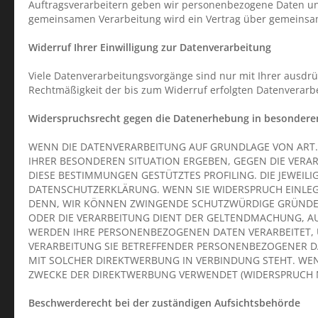
Auftragsverarbeitern geben wir personenbezogene Daten uns
gemeinsamen Verarbeitung wird ein Vertrag über gemeinsa
Widerruf Ihrer Einwilligung zur Datenverarbeitung
Viele Datenverarbeitungsvorgänge sind nur mit Ihrer ausdrück
Rechtmäßigkeit der bis zum Widerruf erfolgten Datenverarb
Widerspruchsrecht gegen die Datenerhebung in besonderen
WENN DIE DATENVERARBEITUNG AUF GRUNDLAGE VON ART. 6 A
IHRER BESONDEREN SITUATION ERGEBEN, GEGEN DIE VERA
DIESE BESTIMMUNGEN GESTÜTZTES PROFILING. DIE JEWEIL
DATENSCHUTZERKLÄRUNG. WENN SIE WIDERSPRUCH EINLEG
DENN, WIR KÖNNEN ZWINGENDE SCHUTZWÜRDIGE GRÜNDE FÜ
ODER DIE VERARBEITUNG DIENT DER GELTENDMACHUNG, AU
WERDEN IHRE PERSONENBEZOGENEN DATEN VERARBEITET, U
VERARBEITUNG SIE BETREFFENDER PERSONENBEZOGENER DA
MIT SOLCHER DIREKTWERBUNG IN VERBINDUNG STEHT. WE
ZWECKE DER DIREKTWERBUNG VERWENDET (WIDERSPRUCH NA
Beschwerde­recht bei der zuständigen Aufsichts­behörde