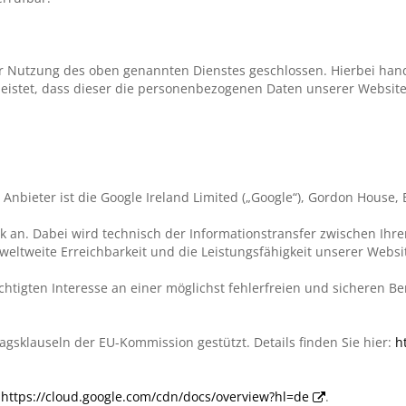
ur Nutzung des oben genannten Dienstes geschlossen. Hierbei hand
leistet, dass dieser die personenbezogenen Daten unserer Websi
nbieter ist die Google Ireland Limited („Google“), Gordon House, B
work an. Dabei wird technisch der Informationstransfer zwischen I
weltweite Erreichbarkeit und die Leistungsfähigkeit unserer Webs
htigten Interesse an einer möglichst fehlerfreien und sicheren B
agsklauseln der EU-Kommission gestützt. Details finden Sie hier:
h
:
https://cloud.google.com/cdn/docs/overview?hl=de
.