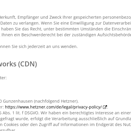
r Herkunft, Empfänger und Zweck Ihrer gespeicherten personenbez
Daten zu verlangen. Wenn Sie eine Einwilligung zur Datenverarbei
em haben Sie das Recht, unter bestimmten Umständen die Einschrän
 Ihnen ein Beschwerderecht bei der zuständigen Aufsichtsbehörde
nnen Sie sich jederzeit an uns wenden.
works (CDN)
ter:
710 Gunzenhausen (nachfolgend Hetzner).
er:
https://www.hetzner.com/de/legal/privacy-policy/
.
 Abs. 1 lit. f DSGVO. Wir haben ein berechtigtes Interesse an eine
efragt wurde, erfolgt die Verarbeitung ausschließlich auf Grundlag
n Cookies oder den Zugriff auf Informationen im Endgerät des Nutze
errufbar.