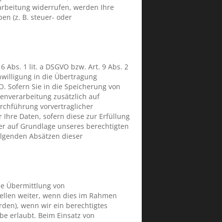
arbeitung widerrufen, werden Ihre
n (z. B. steuer- oder
 Abs. 1 lit. a DSGVO bzw. Art. 9 Abs. 2
nwilligung in die Übertragung
O. Sofern Sie in die Speicherung von
atenverarbeitung zusätzlich auf
urchführung vorvertraglicher
 Ihre Daten, sofern diese zur Erfüllung
rner auf Grundlage unseres berechtigten
folgenden Absätzen dieser
ne Übermittlung von
ellen weiter, wenn dies im Rahmen
örden), wenn wir ein berechtigtes
be erlaubt. Beim Einsatz von