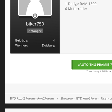
1 Dodge RAM 1500
6 Motorräder
biker750
Anfänger
Beiträge
4
Wohnort
Duisburg
eAUTO-THG-PRÄMIE (*
* Werbung / Affiliate
BYD Atto 2 Forum - Atto2Forum
Showroom BYD Atto2Forum: User- un