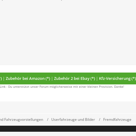
)
|
Zubehör bei Amazon (*)
|
Zubehör 2 bei Ebay (*)
|
Kfz-Versicherung (*)
 Link - Du unterstützt unser Forum möglicherweise mit einer kleinen Provision. Danke!
d Fahrzeugvorstellungen
Userfahrzeuge und Bilder
Fremdfahrzeuge